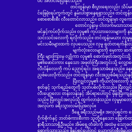
ပင် အတင်းပြောနိုင်သည်။
တင်ထွန်းမှာ စီးပွားရေးလည်း သိပ်မချောင
င်ခြေဖုံးရပ်ကွက်တွင် နွမ်းပါးစွာနေရရှာသည်။ တင်ထ
စောစောစီးစီး လီးတောင်လာသည်။ တင်ထွန်းမှာ လူကေ
တောင်လွန်းမှ ငါးလက်မသာသာလောက်ပဲ ရှိလိမ
ဖင်နှင့်ကပ်လိုက်သည်။ လှမူ၏ ကုပ်သားလေးများကို နမ်း
သင်းသင်းလေးကို ရလိုက်သည်။ တင်ထွန်းမယား လှမူမှ
မင်းသမီးများထက် လှပပေသည်။ လှမူ ရုတ်တရက်နို
မျက်လုံးလေးများကို မှေးကာ ဆက်မှိန်းနေသ
ကြီး များကြားမှ လျှိုကာ လှမူ၏ စောက်ဖုတ်အတွင်းသ
မူ၏ဖောင်းကား နေသော အဖုတ်ကြီးအတွင်းသို့ လျှောလျ
လီးပိန်လေးကို ကပ် ညှောင့်ရင်း အရသာခံနေသည်။ ခနနေလျ
ညှစ်ပေးလိုက်သည်။ တင်ထွန်းမှာ လီးအညှစ်ခံရသည်နှင့် 
ပြီးလျှင်လှမူ၏ ကိုယ်လုံးလေးကို ဖက်ပြီး ငြိမ်
စုတ်နှင့် သုက်ရည်တွေကို သုတ်ပစ်လိုက်သည်။ ပြီးလ
လီးပျော့လေး တန်းလန်းနှင့် အိပ်ရာပေါ်တွင် မှိန်းပြီးကျ
သည်။ ပြီးလျှင်အလုပ်သို့ ထွက်လာခဲ့သည်။ လှမူမှာတော့ 
အလုပ်က ခရီးသွားလမ်းပြအလုပ်။
ဒီနေ့ ခရီးသည်မရှိ။ အလုပ်ရှင်က ဆောရီးဟုပြော
ငိုက်စိုက်နှင့် ဘတ်စ်ကားစီးကာ သူတို့နေသော ခြောက်
နာရီသာသာရှိဦးမည်။ အိမ်ရှေ့တံခါးကို အထဲမှ သော့ခတ်ထာ
ရောက်သွားသည်။ ဖိနပ်စင်ပေါ်တွင် ယောကျ်ားစီးဖိနပ်တ