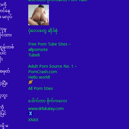
ာကို
ာင်နေ
။ မလုပ်
ှမူ
ပုံလေးတွေ ဆိုဒ်စုံ
ိုင်ထား
Free Porn Tube Sites –
ွန်းတစ်
allpornsite
ေါင်
Tube8
ုး
Adult Porn Source No. 1 –
အဖုတ်
PornCrash.com
Hello world!
ာပြီ။
All Porn Sties
့ဘူး
ဒေါက်တာ ဗိုက်ကလေး
ို
www.drbikalay.com
ပြင်
XNXX
ု့ မ