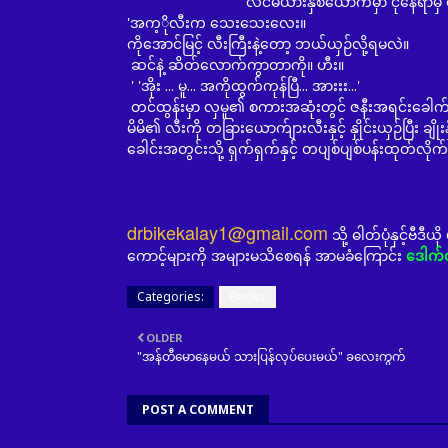
'လင်မယားနှစ်ယောက်မှာ ငိုနေရာမှ စိတ်ပ
'အက့ိုလီးက သေးသေးလေး။
ကိုအောင်မြင့် လီးကြီးနဲ့တော့ ဘယ်ယှဉ်လို့ရမလဲ။
ဆင်နဲ့ ဆိတ်လောက်ကွာတာကို။ ဟီး။
' 'အိုး ... မူ... အကိုထွက်ကုန်ပြီ... အားးး...'
တင်ထွန်းမှာ လှမူ၏ စကားအဆုံးတွင် ဇနီးအရင်းခေါ
မိမိ၏ လီးကို တခြားယောက်ျားလီးနှင့် နှိုင်းယှဉ်ပြီ
ခေါင်းအတွင်းသို့ ရှက်ရှက်နှင့် တပျစ်ပျစ်ပန်းထုတ်လို
drbikekalay1@gmail.com
သို့ ဓါတ်ပုံနှင့်ဗီ
ဒေါက်
ကောင့်များကို အများမသိစေရန် အာမခံကြောင်း
Categories:
Books
OLDER
"အန်တီမောနေမယ် သားပြန်လုပ်ပေးမယ်" ခလေးကွက်
POST A COMMENT