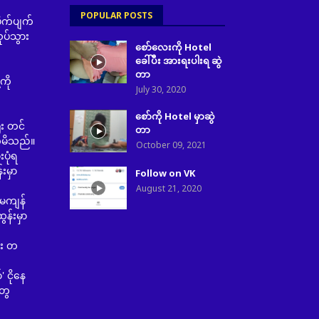
POPULAR POSTS
ုက်ပျက်
ပ်သွား
စော်လေးကို Hotel
ခေါ်ပီး အားရးပါးရ ဆွဲ
တာ
ကို
July 30, 2020
စော်ကို Hotel မှာဆွဲ
း တင်
တာ
က်မိသည်။
October 09, 2021
ပုံရ
းမှာ
Follow on VK
August 21, 2020
မကျန်
န်းမှာ
ီး တ
 ငိုနေ
တွေ