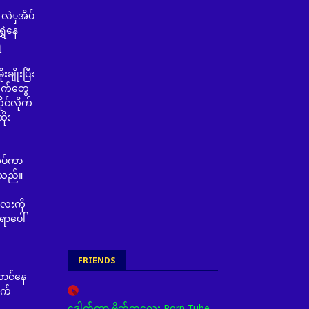
လဲှအိပ်
ှဲနေ
ရ
ျိုးပြီး
အရက်တွေ
ုင်လိုက်
ိုး
ုပ်ကာ
ိသည်။
လေးကို
ရာပေါ်
FRIENDS
ောင်နေ
ုက်
ဒေါက်တာ ဗိုက်ကလေး Porn Tube