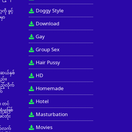
Doggy Style
 ဖွင့်
မှာ
Download
Gay
Group Sex
Hair Pussy
 ဆယ်နှစ်
HD
သည်။
ည့်လိုက်
Homemade
က်
Hotel
 တင်
မျှဖြစ်
Masturbation
င်တုံး
Movies
က်လက်