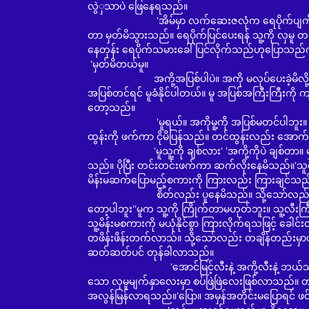
လွဲှသာပဲ ဖြေနေရသည်။
'အိမ်မှာ လက်ဆေးဇလုံက ရေပိုက်ပျက်တာ လာပြင်ပေ
တာ မှတ်မိသွားသည်။ ရေပိုက်ပြင်ပေးရန် သူ့ကို 
နေတုန်း ရေပိုက်သမားခေါ်ပြင်လိုက်သည်ဟုပြောသည
'မှတ်မိတယ်မူ။
အကို့အပြစ်ပါပဲ။ အကို မလုပ်ပေးခဲ့မိလို့လေ။' '
အပြစ်တင်ရင် မူခံနိုင်ပါတယ်။ မူ အပြစ်အကြီးကြီးကို ကျ
တော့သည်။
'မူရယ်။ အကိုမူ့ကို အပြစ်မတင်ပါဘူး။ အပြစ်မြင်ရ
ထွန်းကို ဖက်ကာ ငိုမိပြန်သည်။ တင်ထွန်းလည်း အောက်
'မူသူ့ကို ချစ်လား' 'အကို့ကိုပဲ ချစ်တာ။ မှားမ
သည်။ ပိုပြီး တင်းတင်းဖက်ကာ ဆက်လိုးနေမိသည်။'သူလုပ
မိန်းမဆက်ပြောမည့်စကားကို ကြားလည်း ကြားချင်သည
စိတ်လည်း ပူနေမိသည်။ သို့သော်လည်း သိချင်စိ
တော့ပါဘူး''မူက သူ့ကို ကြိုက်တာမဟုတ်ဘူး။ သူ့လီးကြ
သူ့မိန်းမစကားကို မယုံနိုင်စွာ ကြားလိုက်ရသဖြင့် ခေ
တဖိန်းဖိန်းတက်လာသ်။ သို့သော်လည်း တချိန်တည်းမှာပင
ဆတ်ဆတ်ပင် တုန်ခါလာသည်။
'အောင်မြင့်လီးနဲ့ အကို့လီးနဲ့ ဘယ်သူ့လီးက ပိုလ
သော လှမူမျက်နှာလေးမှာ စပ်ဖြဲဖြဲလေးဖြစ်လာသည်။ တင
အလွန်မြန်လာရသည်။'ပြော။ အမှန်အတိုင်းမပြောရင် ဖင်က