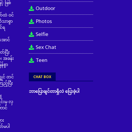
် ဖြစ်
Outdoor
ထဲ ဝင်
Photos
သိသာစွာ
င်ရ
Selfie
အောင်
Sex Chat
်ပြီး
ိ၊ အခန်း
Teen
န်စွာ
င် တင်
CHAT BOX
ည့်ပြီး
ဘာပြောချင်တာရှိလဲ ပြောခဲ့ပါ
ေ
်းမှ လှ
ောင်
ား
တ်မပါ