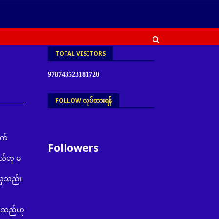
TOTAL VISITORS
9
7
8
7
4
3
5
2
3
1
8
1
7
2
0
FOLLOW လုပ်ထားရန်
ုက်
Followers
်ဟု မ
်လှသည်။
ထားသည်ဟု