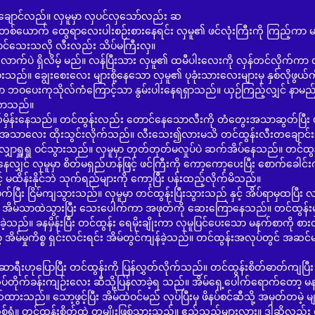
်လည်။ လှမူမှာ လှပင်လှသော်လည်း ဆ
ွန်းတစ်ယောက် ထွေရာလေးပါးစဉ်းစားနေရင်း လှမူ၏ ဖင်လုံးကြီးကို ကြည့်ကာ 
ာင်သေးသလို လီးလည်း သိပ်မကြီးလှ။
့် မည်။ လန်ပြီးသား လှမူ၏ ထမီပါးလေးကို လှန်တင်လိုက်ကာ လီ
သည်။ ချွေးစေးလေး များစို့နေသော လှမူ၏ ပုခုံးသားလေးများမှ နှစ်လိုဖွယ်ကို
ာ ဘဝပေးကုသိုလ်ကံကြောင့်သာ နွမ်းပါးနေရရှာသည်။ ယှဉ်ကြည့်လျှင် နာမည
းလာသည်။
ည်။ တင်ထွန်းလည်း တောင်နေသောလီးကို တံတွေးအသာဆွတ်ပြီး ဖင
ို့ အသာလေး ထိုးသွင်းလိုက်သည်။ လီးသေး၍လားမသိ တင်ထွန်းလီးတချောင်းလ
ှောရှူရှူ ဝင်သွားသည်။ လှမူမှာ တုတ်တုတ်မလှုပ်ပဲ ဆက်အိပ်နေသည်။ တင်ထ
ှင် လှမူမှာ စိတ်မရှည်ဟန်ဖြင့် ဖင်ကြီးကို ကော့ကော့ပေးပြီး စောက်ခေါင်းကိ
မထိန်းနိုင်ဘဲ သုက်ရည်များကို ကော့ပြီး ပန်းထည့်လိုက်မိသည်။
ကျသွားသည်။ လှမူမှာ တင်ထွန်းပြီးသွားသည် နှင့် အိပ်ရာမှထပြီး လက
ျှင် အိမ်သာထဲသွားပြီး သေးပေါက်ကာ အဖုတ်ကို ဆေးကြောနေသည်။ တင်ထွန်း
န်ခဲ့သည်။ ခနမှိန်းပြီး တင်ထွန်း ရေမိုးချိုးကာ လှမူပြင်ပေးသော မနက်စာကို စား
အိမ်မှုကိစ္စ ရှင်းလင်းရင်း အိမ်တွင်ကျန်ခဲ့သည်။ တင်ထွန်းအလုပ်တွင် အဆင်မ
ပြီး တင်ထွန်းကို ပြန်လွှတ်လိုက်သည်။ တင်ထွန်းစိတ်ဓာတ်ကျပြီး 
ထပ်တိုက်ခန်းကျဉ်းလေး ဆီသို့ပြန်လာခဲ့ရ သည်။ အိမ်ရှေ့ပေါက်ရောက်တော့ မ
းသည်။ သော့ဖွင့်ပြီး အိမ်ထဲဝင်မည် လုပ်ပြီးမှ ဖိနပ်စင်ဆီသို့ အမှတ်တမဲ့ မျ
စ်ရံ။ တင်ထွန်းစိတ်ထဲ တမျိုးဖြစ်သွားသည်။ ဧည့်သည်များလား။ ဒါဆိုလည်း ဧ