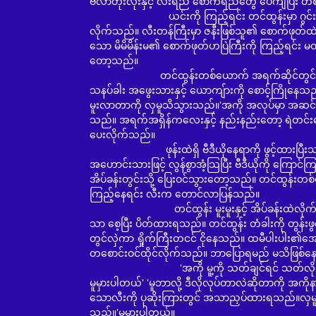
ဗလာတုံးလုံးနှင့် လီးရည် စောက်ရည်တွေ ပေကျံပြီး
ယင်းကို ကြည့်ရင်း တင်ထွန်းမှာ ဂွင်းတိုက်မိန
လိုက်သည်။ လီးတန်ကြီးမှာ ဇနီးဖြစ်သူ၏ စောက်ဖုတ်ထဲ
သော မိမိမိန်းမ၏ စောက်ဖုတ်ဟပြဲကြီးကို ကြည့်ရင်း မ
တော့သည်။
တင်ထွန်းတစ်ယောက် အရက်ဆိုင်တွင် အချိန်ဖြုန်းပြ
သနပ်ခါး အဖွေးသားနှင့် ယောကျ်ားကို စောင့်ကြိုနေ
မူးလာတာကို လှမူသိသွားသည်။'အကို အလုပ်မှာ အဆင်မပြေလ
သည်။ အရက်အရှိန်ကလေးနှင့် နည်းနည်းတော့ ရဲတင်းနေ
ပေးလိုက်သည်။
ဖုန်းထဲရှိ ဗီဒီယိုနေရာကို ဖွင့်ထားပြီးသားဖြစ်
အဟောင်းသားဖြင့် လွန်စွာအံ့သြပြီး ဗီဒီယိုကို ကြော
အိပ်ခန်းတွင်းသို့ ပြေးဝင်သွားတော့သည်။ တင်ထွန်းတစ
ကြည့်နေရင်း လီးက တောင်လာပြန်သည်။
တင်ထွန်း မူးမူးနှင့် အိပ်ခန်းထဲလိုက်သွားသည်။ 
သာ စေ့ပြီး ပိတ်ထားရသည်။ တင်ထွန်း တံခါးကို တွန်းဖွင
တွင်လှဲကာ ရှိုက်ကြီးတငင် ငိုနေသည်။ ထမီပါးပါး၏အေ
တစောင်းဝင်ထိုင်လိုက်သည်။ ဘာပြောရမည် မသိဖြစ်န
'အကို မူ့ကို သတ်ချင်ရင် သတ်လိုက်
မူမှားပါတယ်' 'မူဘာလို့ ဒီလိုလုပ်တာလဲဆိုတာကို အကိ
သောလီးကို ပုဆိုးကြားတွင် အသာညှပ်ထားရသည်။လှမူ အိ
သည်။'မူမှားပါတယ်။