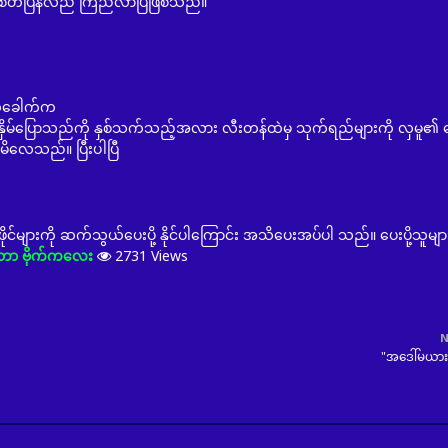
ြန်လည် ကြည်လာပြီဖြစ်သည်။
က်ခေါက်က
း ချိုးနှိမ်ပြောသည်ကို နှစ်သက်သည့်အလား လီးတန်ထဲမှ သုက်ရည်များကို လှမူ၏
က်မိလေသည်။ ပြီးပါပြီ
ဒီယို ဖိုင်များကို ဆက်သွယ်ပေးပို့ နိုင်ပါကြောင်း အသိပေးအပ်ပါ သည်။ ပေးပို့သူ
တာ ဗိုက်ကလေး
2731
Views
N
"အဒေါ်မယား