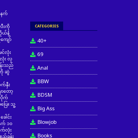
မနက်
CATEGORIES
းကို
ယ်နံ့
်ကျော်
40+
်လုံး
69
ုံး လှ
ွန်းသည်
Anal
ု ဆွဲ
BBW
်နှီး
မှာတော့
BDSM
လိုက်
ပြေ။ သူ့
Big Ass
ခေါင်း
Blowjob
နက် ၁၀
က်လုံး
Books
ည့်ခန်း