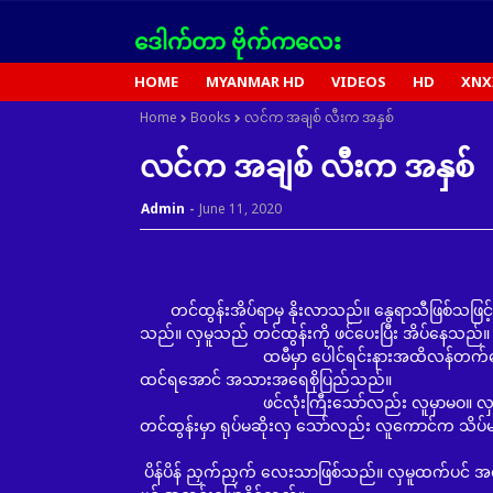
ဒေါက်တာ ဗိုက်ကလေး
HOME
MYANMAR HD
VIDEOS
HD
XNX
Home
Books
လင်က အချစ် လီးက အနှစ်
လင်က အချစ် လီးက အနှစ်
Admin
June 11, 2020
တင်ထွန်းအိပ်ရာမှ နိုးလာသည်။ နွေရာသီဖြစ်သဖြင့် ချ
သည်။ လှမူသည် တင်ထွန်းကို ဖင်ပေးပြီး အိပ်နေသည်
ထမီမှာ ပေါင်ရင်းနားအထိလန်တက်နေသည်။ လ
ထင်ရအောင် အသားအရေစိုပြည်သည်။
ဖင်လုံးကြီးသော်လည်း လူမှာမဝ။ လှမူမှာ အရပ်မ
တင်ထွန်းမှာ ရုပ်မဆိုးလှ သော်လည်း လူကောင်က သိပ်
ပိန်ပိန် ညှက်ညှက် လေးသာဖြစ်သည်။ လှမူထက်ပင် အရ