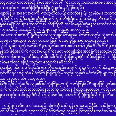
လူမဟုတ် တင်ထွန်းတို့ အိမ်အောက်ထပ်ရှိ ကလေးသုံးယောက်အဖေ အောင်မြင့
းကတည်းက ဝတုတ်ပြဲကြီးဖြစ်ပြီး ပုံပျက်နေပြီဖြစ်သည်။
ျောအလှကို ကြာကူလီလုပ်ပြီး လာလိုးနေပြီ။ သူမိန်းမ စောက်ဖုတ်
င်ထွန်းစိုက်ကြည့်မိသည်။ ညိုညိုတုတ်တုတ်လီးကြီးသည် တင်ထွန်းလီး ထက် 
ှဲနစ်နေပြီး တခြားယောကျ်ား၏ လီးကြီးကို အငမ်းမရစုပ်ဆွဲနေသယောင်ပင်ထ
ိတ်ပါလက်ပါလိုးနေသည်ကို ကြည့်ရင်း မျက်ရည်များဝဲလာသည်။
စလုံးကို ရိုက်နှက်ပစ်လိုက်ချင်စိတ်များပေါက်လာသည်။ သို့သော် 
မလုပ်ရဲဘဲဖြစ်သွားရသည်။ မတော် ပြန်ရိုက်နေမှ ပိုပြီး အရှက်ကွဲနေဦးမည်။
ကို အလုပ်ကိစ္စအတွက်ပေးထားသော ဟန်းဖုန်းကို အိတ်ထဲမှ ထုတ
ိသည်။ ဖုန်းကို နံရံအပေါက်ကြားအပ်ပြီး ရိုက်နေရာ မည်မျှကြာအောင်ရိုက်နေသည်မသ
 ကမန်းကတန်း အိမ်ရှေ့တံခါးပေါက်ဆီသို့ပြေးသွားပြီး အိမ်အပြင်သို့ လျင်မြ
 လမ်းမပေါ်တွင် ခြေဦးတည့်ရာ လျှောက်နေမိသည်။
ဝင်သောက်ရန်ဆုံးဖြတ်လိုက်သည်။ အရက်သုံးခွက်လောက်ဝင်သွားလျှ
င်ရင်း ဖုန်းထဲမှ ဗီဒီယိုကို ပြန်ကြည့်မိ သည်။ လှမူ၏ ဖင်လုံးကြီးများကို ကြ
ှမှန်း အခုမှပင် သိရတော့သည်။
င့်လိုးရင်း လှမူ၏ ဖင်လုံးကြီးများကို လက်ကြမ်းကြီးများဖြင့် ပွတ်ချ
ဖက်လျက်က တစ်ဆတ်ဆတ်တုန်နေသည်ကို တင်ထွန်းကြည့်နေမိသည်။ ကြည့်နေရင
လာသည်။ တင်ထွန်းဗီဒီယို ကြည့်နေရင်းမှ အောက်ကို ငုံ့ကြည့်လိုက်ရာ လီးတ
င်း လီးတောင်နေသည့်အဖြစ်ကို တင်ထွန်း နားမလည်နိုင်အောင် ဖြစ်သွ
လီးပေါ်ရောက် သွားသည်။ ဗီဒီယိုထဲတွင် လှမူနှင့် ကြာကူလီကောင်မှာ အဝ