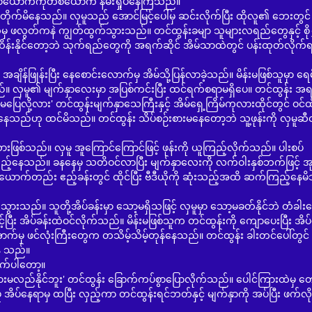
 တစ်ယောက်ကိုတစ်ယောက် နမ်းရှုပ်နေကြသည်။
ေသည်။ လှမူသည် အောင်မြင့်ပေါ်မှ ဆင်းလိုက်ပြီး ထိုလူ၏ ဘေးတွင် 
မှ ဖလွတ်ကနဲ ကျွတ်ထွက်သွားသည်။ တင်ထွန်းခမျာ သူများလရည်တွေနှင့် စိုရွ
ထိန်းနိုင်တော့ဘဲ သုက်ရည်တွေကို အရက်ဆိုင် အိမ်သာထဲတွင် ပန်းထုတ်လိုက်
ီး နေစောင်းလောက်မှ အိမ်သို့ပြန်လာခဲ့သည်။ မိန်းမဖြစ်သူမှာ ရေမိုးခ
သည်။ လှမူ၏ မျက်နှာလေးမှာ အပြစ်ကင်းပြီး ထင်ရက်စရာမရှိပေ။ တင်ထွန်း 
ို့လား' တင်ထွန်းမျက်နှာသေကြီးနှင့် အိမ်ရှေ့ကြိမ်ကုလားထိုင်တွင် ဝင်ထိ
သည်ဟု ထင်မိသည်။ တင်ထွန်း သိပ်စဉ်းစားမနေတော့ဘဲ သူ့ဖုန်းကို လှမူဆီထ
သည်။ လှမူ အူကြောင်ကြောင်ဖြင့် ဖုန်းကို ယူကြည့်လိုက်သည်။ ပါးစပ်
င်ကြည့်နေသည်။ ခနနေမှ သတိဝင်လာပြီး မျက်နှာလေးကို လက်ဝါးနှစ်ဘက်ဖြင့် အ
်ယောက်တည်း ဧည့်ခန်းတွင် ထိုင်ပြီး ဗီဒီယိုကို ဆုံးသည့်အထိ ဆက်ကြည့်နေမ
သူတို့အိပ်ခန်းမှာ သော့မရှိသဖြင့် လှမူမှာ သော့မခတ်နိုင်ဘဲ တံခါး
့်ပြီး အိပ်ခန်းထဲဝင်လိုက်သည်။ မိန်းမဖြစ်သူက တင်ထွန်းကို ကျောပေးပြီး အိပ်
ာက်မှ ဖင်လုံးကြီးတွေက တသိမ့်သိမ့်တုန်နေသည်။ တင်ထွန်း ခါးတင်ပေါ်တွင်
ေ သည်။
ပါတော့။
ုနားမလည်နိုင်ဘူး' တင်ထွန်း ခြောက်ကပ်စွာပြောလိုက်သည်။ ပေါင်ကြားထဲမှ တ
ပ်နေရာမှ ထပြီး လှည့်ကာ တင်ထွန်းရင်ဘတ်နှင့် မျက်နှာကို အပ်ပြီး ဖက်လိ