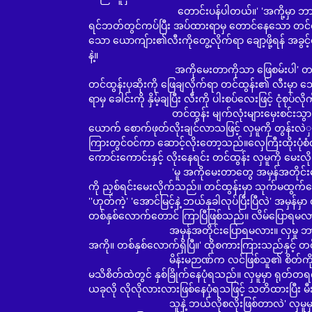
တောင်းပန်ပါတယ်။' 'အကို့မှာ ဘာအပြစ်ရှိလို့လ
ရင်ဘတ်တွင်ကပ်ပြီး အပ်ထားရာမှ တောင်နေသော တင်ထွ
သော ယောကျ်ား၏လီးကိုတွေ့လိုက်ရာ ချော့ဖို့ရန် အခွင့်က
နဲ့။
အကိုမေးတာကိုသာ ဖြေစမ်းပါ' တင်ထွန်းမှာ ပ
တင်ထွန်းပုဆိုးကို ဖြေချလိုက်ရာ တင်ထွန်း၏ လီးမှာ
ရာမှ ခေါင်းကို နှိမ့်ချပြီး လီးကို ပါးစပ်လေးဖြင့် ငုံစုပ်
တင်ထွန်း မျက်လုံးများမှေးစင်းသွားပြီး လော
ယောက် စောက်ဖုတ်လိုးချင်လာသဖြင့် လှမူကို တွန်းလဲှပြီ
ကြားတွင်ဝင်ကာ ဆောင့်လိုးတော့သည်။လှေကြီးထိုးပုံစံလိ
ကောင်းကောင်းနှင့် လိုးနေရင်း တင်ထွန်း လှမူကို မေးလ
'မူ အကိုမေးတာတွေ အမှန်အတိုင်းဖြေမလား' 'အကို
ကို ညှစ်ရင်းမေးလိုက်သည်။ တင်ထွန်းမှာ သုက်မထွက်အ
''ဟုတ်ကဲ့' 'အောင်မြင့်နဲ့ ဘယ်နှခါလုပ်ပြီးပြီလဲ' အမှန
တစ်နှစ်လောက်တောင် ကြာပြီဖြစ်သည်။ လိမ်ပြောရမလ
အမှန်အတိုင်းပြောရမလား။ လှမူ ဘာပဲဖြစ်ဖြစ် 
အကို။ တစ်နှစ်လောက်ရှိပြီ။' ထိုစကားကြားသည်နှင့် 
မိန်းမဉာဏ်က လင်ဖြစ်သူ၏ စိတ်ကို ချက်ချင်းရ
မသိစိတ်ထဲတွင် နှစ်ခြိုက်နေပုံရသည်။ လှမူမှာ ရုတ်တရ
ယခုလို လိုလိုလားလားဖြစ်နေပုံရသဖြင့် သတိထားပြီး မ
သူနဲ့ ဘယ်လိုစလိုးဖြစ်တာလဲ' လှမူမှာ မျက်နှ