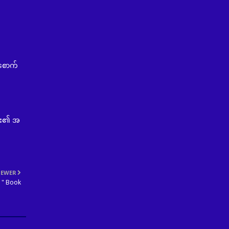
 စောက်
များ၏ အ
EWER
 " Book