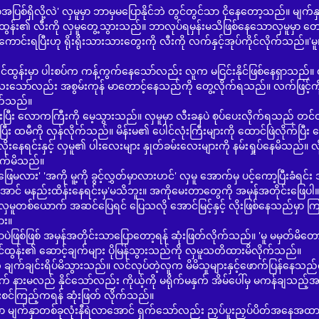
ဲ' လှမူမှာ ဘာမှမပြောနိုင်ဘဲ တွင်တွင်သာ ငိုနေတော့သည်။ မျက်နှ
န်း၏ လီးကို လှမူတွေ့သွားသည်။ ဘာလုပ်ရမှန်းမသိဖြစ်နေသောလှမူမှာ တေ
ောင်းရပြီးဟု ရိုးရိုးသားသားတွေးကို လီးကို လက်နှင့်အုပ်ကိုင်လိုက်သည်။'မူ
ါးစပ်က ကန့်ကွက်နေသော်လည်း လူက မငြင်းနိုင်ဖြစ်နေရှာသည်။ လ
 သေးသော်လည်း အစွမ်းကုန် မာတောင့်နေသည်ကို တွေ့လိုက်ရသည်။ လက်ဖြင့်က
လိုက်သည်။
ကကြီးကို မေ့သွားသည်။ လှမူမှာ လီးခနပဲ စုပ်ပေးလိုက်ရသည် တင်ထ
း ထမီကို လှန်လိုက်သည်။ မိန်းမ၏ ပေါင်လုံးကြီးများကို ထောင်ဖြဲလိုက်ပြီး ပ
ုးနေရင်းနှင့် လှမူ၏ ပါးလေးများ နှုတ်ခမ်းလေးများကို နမ်းရှုပ်နေမိသည်။ လိ
ိုက်မိသည်။
 မူ့ကို ခွင့်လွှတ်မှာလားဟင်' လှမူ အောက်မှ ပင့်ကော့ပြီးခံရင်း 
ောင် မနည်းထိန်းနေရင်းမှ'မသိဘူး။ အကိုမေးတာတွေကို အမှန်အတိုင်းဖြေပါ။
်မှာ လှမူတစ်ယောက် အဆင်ပြေရင် ပြေသလို အောင်မြင့်နှင့် လိုးဖြစ်နေသည်မှာ ကြ
ား။
အမှန်အတိုင်းသာပြောတော့ရန် ဆုံးဖြတ်လိုက်သည်။ 'မူ မမှတ်မိတော
တင်ထွန်း၏ ဆောင့်ချက်များ ပိုမြန်သွားသည်ကို လှမူသတိထားမိလိုက်သည်။
ိပ်မိသွားသည်။ လင်လုပ်တဲ့လူက မိမိသူများနှင့်ဖောက်ပြန်နေသည်က
က် နားမလည် နိုင်သော်လည်း ကိုယ့်ကို မရိုက်မနှက် အိမ်ပေါ်မှ မကန်ချသည့်အ
ီးစင်ကြည့်ကရန် ဆုံးဖြတ် လိုက်သည်။
ာတစ်ခုလုံးနီရဲလာအောင် ရှက်သော်လည်း ညှပ်ပူးညှပ်ပိတ်အနေအထားမိ