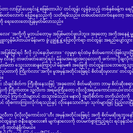
းရင်းနဲ့ စဖြစ်တာပါပဲ' တင်ထွန်း လွန်ခဲ့သည့် တစ်နှစ်ခန့်က ရေပိ
လှမူ တစ်ပတ်လောက် ပြောနေသည်ကို သတိရမိသည်။ တစ်ပတ်လောက်နေတော့ အလု
်ကို ရေးတေးတေးပြန်မှတ်မိလာသည်။
အကို့ကို မူဘယ်တော့မှ အပြစ်မတင်ဖူးပါဘူး။ အခုတော့ အကိုအနေနဲ့ မူ့
ူးလွန်မိပါတယ်။'မိန်းမက ခွဲျချွဲနွဲ့နွဲ့ပြောလိုက်ရာ တင်ထွန်း အရည်ပျော်သွား
င် ဒီလို လုပ်နေပါ့မလား။ ' လှမူမှာ ရင်ထဲမှ စိတ်မကောင်းဖြစ်သွားပြီ
မှ လီးနှင့် တဖတ်ဖတ်ဆောင့်ရင်း မိန်းမအချောအလှလေးကို ဖက်ကာ ငိုချလို
ိတာ သွေးသားဆန္ဒကြောင့်ပါ'မိန်းမ၏ အဖြေကို တင်ထွန်းသဘောတွေ့သွား
်တာကို ကြိုက်လား''အကို။ မူအမှန်အတိုင်းဖြေရင် စိတ်ဆိုးမှာလား' တင်ထွန်
်။
တ်က ကြီးစိုးနေသဖြင့် 'အခုတောင် စိတ်မဆိုးတာ ဘာမှ စိတ်ဆိုးစရာ
ီးကို ကြိုက်တာ။ သူ့လီးက အရမ်းကြီးတော့ လိုးလို့အရမ်းကောင်းတယ်။'တင်ထွ
ါင်းထဲတွင် ကြက်သီးများပင် ထသွားမိသည်။ မနာလို အူတိုစိတ်က တကိုယ်လုံးကို
် ထိုစကားကြားလိုက်ရသည်နှင့် လိုးနေသောလီးမှာ သုက်များဖြင့် ပြည့်လာပြ
ိုးလို့ကောင်းလဲ''ဟီး အမှန်အတိုင်းဖြေရင် အကို စိတ်မဆိုးရဘူးနော်'
်ထွန်းမှာ ဇနီးချောလေး၏ မျက်နှာလေးကို တပ်မက်စွာကြည့်ရင်း ရင်ခုန်သံ
ို တုတ်နဲ့ရိုက်မယ်။