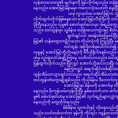
လှန်ထားသောလူ၏ မျက်နှာကို မြင်လိုက်ရသည်။ တခြား
နေသည်။ အောင်မြင့်မိန်းမမှာ ကလေးသုံးယောက် မွေးပြီ
ယခု လူယုတ်မာ အောင်မြင့်က သူများမိန်းမ အခ
လိုက်ထွက်လိုက်ဖြစ်နေသော အောင်မြင့်လီးကြီးကို တ
ပိုကြီးနေသည်။ လှမူ၏ စောက်ဖုတ်လေးမှာ အရည်တွေရွ
သည်။ တင်ထွန်းမှာ သူ့မိန်းမ တခြားယောကျ်ားနှင့် စ
ချက်ချင်းပင် အခန်းထဲပြေးဝင်ပြီး နှစ်ယောက်
မြင့်၏ သန်မာထွားကျိုင်းသော ကိုယ်လုံးကို ကြည့်ပြီး 
တင်ထွန်း အကြံတစ်ခုပေါက်လာ၍ သူ၏သူငှေးသူ့
လှမူနှင့် အောင်မြင့်တို့လိုးနေပုံကို ဗီဒီယိုရိုက်နေမ
ထဲမှ လှုပ်ရှားသံအချို့ကြားမှ သတိဝင်လာသည်။ တင်ထွန်း
ပြန်ထွက်လိုက်သည်။ ပြီးလျှင် အောက်သို့ဆင်းလာပြီး
ခနကြာလျှင် အရက်ဆိုင်တစ်ဆိုင်တွေ့သဖြင့် 
ထွန်းအိမ်သာသွားချင်လာသည်။ အရက်ဆိုင်အိမ်သာထဲတွင်ထို
တင်ထွန်းတံတွေးမျိုချမိသည်။ ကိုယ့်မိန်းမ ဒီလောက်လ
အောင်မြင့်မှာ မိန်းမကို အောက်မှ လီးကြီးဖြင့်ပ
နေသည်။ မီးကုန်ယမ်းကုန်လိုးပြီး နှစ်ယောက်သား 
မူ၏ စောက်ဖုတ်ထဲမှ အောင်မြင့်၏ သုက်ရည်များလျှံကျ
နေသည်ကို တွေ့လိုက်ရသည်။
မိမိမိန်းမ သူတပါးနှင့် လိုးနေသည်ကို ကြည့်ရ
သည်။ လက်တစ်ဘက်က ဖုန်းကို ကိုင်ရင်း ကျန်တဘက်က 