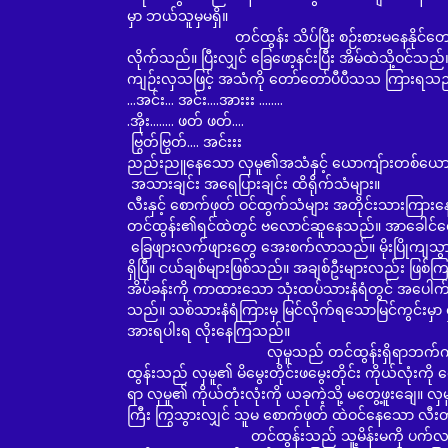
မှာ ဘယ်သူမှမရှိ။
တင်ထွန်း သိပ်ပြီး စဉ်းစားမနေနိုင်တော့။ ထင
လိုက်သည်။ ပြီးလျှင် ခြေဖော့နင်းပြီး အိမ်ထဲသို့ဝင်သည
ကျဉ်းလှသဖြင့် အသံကို တော်တော်ပီပီသသ ကြားရသ
...အင်း... အင်း....အားးး ........
.အိုး........ ဖတ် ဖတ်....
ဗြွတ်ဗြွတ်.... အင်းးး
ညည်းညူနေသော လှမူ၏အသံနှင့် ယောကျ်ားတစ်ယေ
အသားချင်း အရေပြားချင်း ထိရိုက်သံများ။
လီးနှင့် စောက်ဖုတ် ဝင်ထွက်သံများ အတိုင်းသားကြာ
တင်ထွန်း၏ရင်ထဲတွင် ဗလောင်ဆူနေသည်။ အာခေါင်
ခြေဖျားလက်ဖျားတွေ အေးစက်လာသည်။ မိုးပြိုကျသွား
ရှိပြီ။ ငယ်ချစ်များဖြစ်သည်။ အချစ်ဦးများလည်း ဖြစ်က
အိပ်ခန်းကို ကာထားသော သုံးထပ်သားနံရံတွင် အပေါက်များ
သည်။ သစ်သားနံရံကြားမှ မြင်လိုက်ရသောမြင်ကွင်းမှာ ရ
အားရပါးရ လိုးနေကြသည်။
လှမူသည် တင်ထွန်းရှိရာဘက်ကို ကျောပေးထာ
ထွန်းသည် လှမူ၏ မိမွေးတိုင်းဖမွေးတိုင်း ကိုယ်လုံးကိ
ရာ လှမူ၏ ကိုယ်တုံးလုံးကို ယခုကဲ့သို့ မတွေ့ဖူးချေ။ လ
ကြီး ကြွသွားလျှင် သူမ စောက်ဖုတ် ထဲဝင်နေသော လီး
တင်ထွန်းသည် သူ့မိန်းမကို ပက်လက်လှန်ပြီ