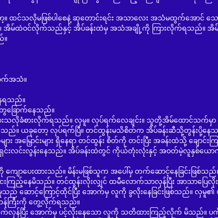
်သလိုမဖြစ်ပါစေနဲ့ ဆုတောင်းရင်း အသာလေး အသံမထွက်အောင် သော့ကို
်။ အိမ်ထဲဝင်လိုက်သည်နှင့် အိပ်ခန်းထဲမှ အသံအချို့ကို ကြားလိုက်ရသည်။ အိမ်
ည်။
ာက်အသံ။
းနေရသည်။
တွေခြောက်နေသည်။
သလိုခံစားလိုက်ရသည်။ လှမူ။ လုပ်ရက်လေချင်း။ သူတို့အိမ်ထောင်သက်မှာ
ြသည်။ ယခုတော့ လုပ်ရက်ပြီ။ တင်ထွန်းမသိစိတ်က အိပ်ခန်းဆီသို့တွန်းပို့နေ
 အမြှောင်းများ ရှိနေရာ တင်ထွန်း စိတ်ကို တင်းပြီး အခန်းထဲသို့ ချောင်းကြ
ှင်းလင်းလွန်းနေသည်။ အိပ်ခန်းထဲတွင် ကိုယ်တုံးလုံးနှင့် အဝတ်မဲ့လူနှစ်ယော
းသည်။ မိန်းမဖြစ်သူက အပေါ်မှ တက်ဆောင့်နေခြင်းဖြစ်သည်။
ု ငေးကြည့်နေမိသည်။ တင်ထွန်းလိုးလျှင် ထမီလောက်သာလှန်ပြီး အာသာပြေလိုးရုံ
ှမူသည် ဆောင့်ကြောင့်ထိုင်ပြီး အောက်မှ လူကို ခွလိုးနေခြင်းဖြစ်သည်။ လှမူ၏ ဖ
တန်ကြီးကို တွေ့လိုက်ရသည်။
း အောက်မှ ပင့်လိုးနေသော လူကို သတိထားကြည့်လိုက် မိသည်။ ပ