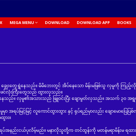
X
MEGA MENU
DOWNLOAD
DOWNLOAD APP
BOOKS
ွေးတွေရွှဲနေသည်။ မိမိဘေးတွင် အိပ်နေသော မိန်းမဖြစ်သူ လှမူကို ကြည့်လိ
။ ဖင်လုံးကြီးတွေသည် ထွားလှသည်။
ှမူ၏အသားသည် ဖြူဝင်းပြီး ချောမွတ်လှသည်။ အသက် ၃၀ အရွယ
ြင့်မြင့် လူကောင်ထွားထွား နှင့် ရုပ်ရည်မှာလည်း ချောမောပြေပြစ
မထွား။
ပ်အနည်းငယ်ပုလိမ့်မည်။ မနာလိုသူတို့က တင်ထွန်းကို မတန်မရာမိန်းမ ရ